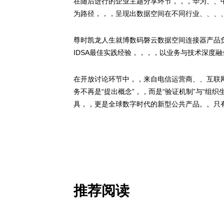
在随后进行的企业主题分享环节，，，华为、、中国
为路径，，，呈现出数据空间在不同行业、、、
尊时凯龙人生就博数码磐云数据空间连接器产品负责人在会上
IDSA最佳实践经验，，，，以业务与技术深度融合的研
在开放讨论环节中，，来自电信运营商、、互联
务不再是“提出概念”，，而是“验证机制”与“组织生
具，，更是全球数字时代的新型公共产品。。只有开放
推荐阅读