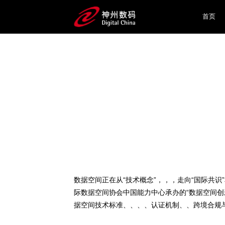
首页
2025 / 07 / 14
共推IDS国际数据空间测试认证
数据空间正在从“技术概念”，，，走向“国际共识”和
际数据空间协会中国能力中心承办的“数据空间创新发展研讨会”在北京
据空间技术标准、、、、认证机制、、跨境合