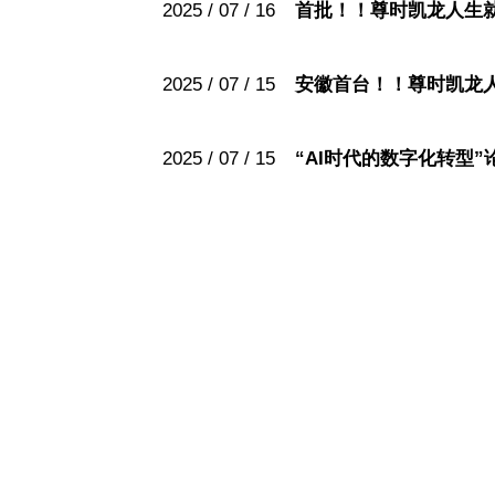
2025 / 07 / 16
首批！！尊时凯
2025 / 07 / 15
安徽首台！！尊
2025 / 07 / 15
“AI时代的数字化转型”论坛成
股票代码：000034.SZ