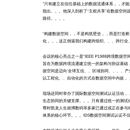
“只有建立在信任基础上的数据流通体系，，才能真正
指出。。。他深入剖析了“主权共享”在数据空间设计中
路径。。。。
“构建数据空间，，不是构筑壁垒，，而是打造
化，，，这正倒逼我们构建跨组织、、、跨行业
会议的核心亮点之一是“IEEE P1988跨境数据空间体系架构
旨在为数据跨境流通建立统一的架构与协议基础，，，并
据空间是迈向‘全球互信、、区域协同、、、
以工程化、、自动化的方式在数据空间中内嵌，，
现场还同时举办了国际数据空间测试认证活动，，莱
生态协同的关键支撑。。。只有通过统一的测试体系和认
尊时凯龙人生就博数码等多家已通过或正在参与IDS国际
体系的核心环节。。。IDS数据空间测试认证不仅关注系